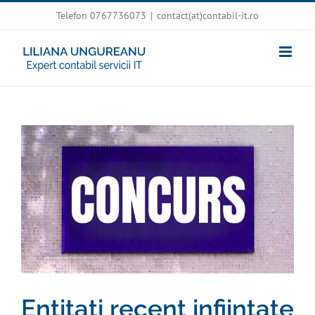
Skip
Telefon 0767736073
|
contact(at)contabil-it.ro
to
content
View
Larger
Image
Entitati recent infiintate