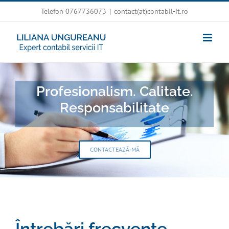
Skip
Telefon 0767736073
|
contact(at)contabil-it.ro
to
content
Profesionalism. Calitate.
Responsabilitate
CONTACTEAZĂ-MĂ
Întrebări frecvente