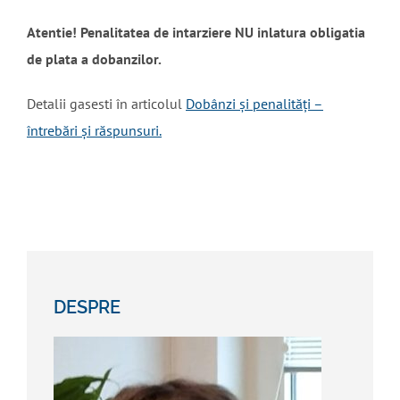
Atentie! Penalitatea de intarziere NU inlatura obligatia
de plata a dobanzilor.
Detalii gasesti în articolul
Dobânzi și penalități –
întrebări și răspunsuri.
DESPRE