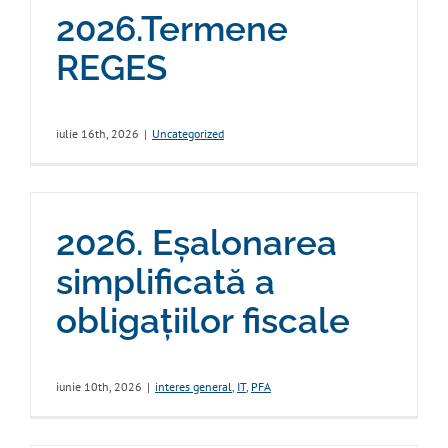
2026.Termene
REGES
iulie 16th, 2026
|
Uncategorized
2026. Eșalonarea
simplificată a
obligațiilor fiscale
iunie 10th, 2026
|
interes general
,
IT
,
PFA