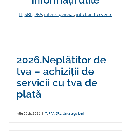
IT
,
SRL
,
PFA
,
interes general
,
întrebări frecvente
2026.Neplătitor de
tva – achiziții de
servicii cu tva de
plată
iulie 30th, 2026
|
IT
,
PFA
,
SRL
,
Uncategorized