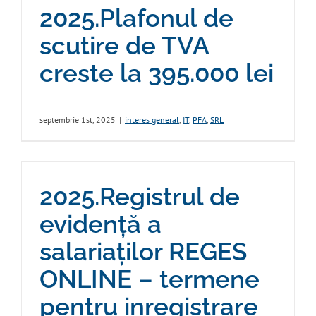
2025.Plafonul de
scutire de TVA
creste la 395.000 lei
septembrie 1st, 2025
|
interes general
,
IT
,
PFA
,
SRL
2025.Registrul de
evidență a
salariaților REGES
ONLINE – termene
pentru inregistrare