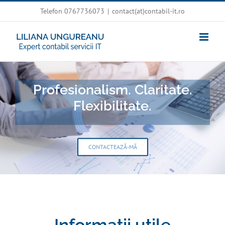
Skip
Telefon 0767736073
|
contact(at)contabil-it.ro
to
content
Profesionalism. Claritate.
Flexibilitate.
CONTACTEAZĂ-MĂ
Informații utile