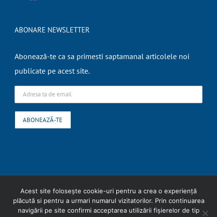
ABONARE NEWSLETTER
Abonează-te ca sa primesti saptamanal articolele noi
publicate pe acest site.
Copyright
2026 Expert Contabil Ungureanu Liliana |
Termeni si conditii
|
Acest site folosește cookie-uri pentru a crea o experiență
plăcută si pentru a urmari numarul vizitatorilor. Prin continuarea
Politica cookies
navigării pe site confirmi acceptarea utilizării fişierelor de tip