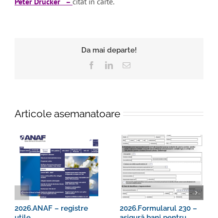
Peter Drucker –
citat in carte.
Da mai departe!
Facebook
LinkedIn
E-
mail:
Articole asemanatoare
2026.ANAF – registre
2026.Formularul 230 –
utile
asigură bani pentru