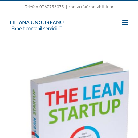
Skip
Telefon 0767736073
|
contact(at)contabil-it.ro
to
content
View
Larger
Image