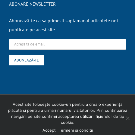
ABONARE NEWSLETTER
Abonează-te ca sa primesti saptamanal articolele noi
publicate pe acest site.
Copyright
2026 Expert Contabil Ungureanu Liliana |
Termeni si conditii
|
Acest site folosește cookie-uri pentru a crea o experiență
plăcută si pentru a urmari numarul vizitatorilor. Prin continuarea
Politica cookies
navigării pe site confirmi acceptarea utilizării fişierelor de tip
cookie.
Facebook
Skype
LinkedIn
WhatsApp
Accept
Termeni si conditii