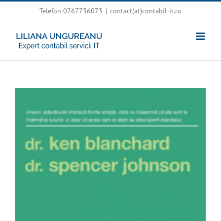
Skip
Telefon 0767736073
|
contact(at)contabil-it.ro
to
content
View
Larger
Image