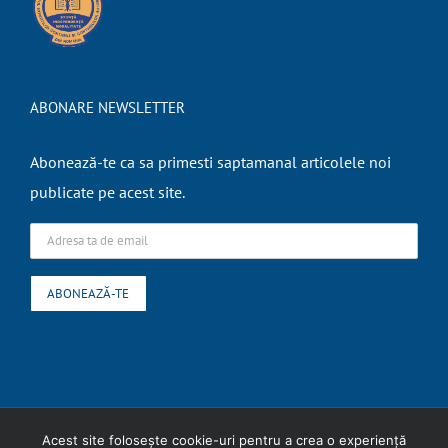
ABONARE NEWSLETTER
Abonează-te ca sa primesti saptamanal articolele noi
publicate pe acest site.
Copyright
2026 Expert Contabil Ungureanu Liliana |
Termeni si conditii
|
Acest site folosește cookie-uri pentru a crea o experiență