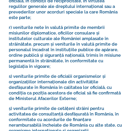
oficială, în condiții de reciprocitate, în virtutea
regulilor generale ale dreptului internațional sau a
prevederilor unor acorduri speciale la care România
este parte;
r) veniturile nete în valută primite de membrii
misiunilor diplomatice, oficiilor consulare și
institutelor culturale ale României amplasate în
străinătate, precum și veniturile în valută primite de
personalul încadrat în instituțiile publice de apărare,
ordine publică și siguranță națională, trimis în misiune
permanentă în străinătate, în conformitate cu
legislația în vigoare;
s) veniturile primite de oficialii organismelor și
organizațiilor internaționale din activitățile
desfășurate în România în calitatea lor oficială, cu
condiția ca poziția acestora de oficial să fie confirmată
de Ministerul Afacerilor Externe;
ș) veniturile primite de cetățeni străini pentru
activitatea de consultanță desfășurată în România, în
conformitate cu acordurile de finanțare
nerambursabilă încheiate de România cu alte state, cu
organisme internaționale și organizații