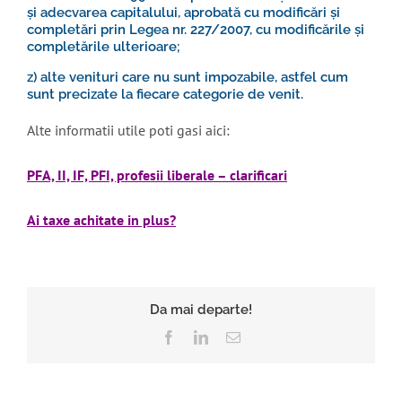
și adecvarea capitalului, aprobată cu modificări și
completări prin Legea nr. 227/2007, cu modificările și
completările ulterioare;
z) alte venituri care nu sunt impozabile, astfel cum
sunt precizate la fiecare categorie de venit.
Alte informatii utile poti gasi aici:
PFA, II, IF, PFI, profesii liberale – clarificari
Ai taxe achitate in plus?
Da mai departe!
Facebook
LinkedIn
E-
mail: