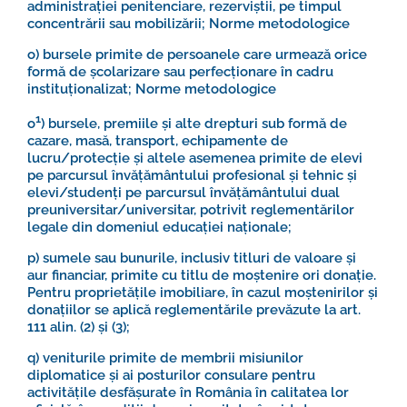
administrației penitenciare, rezerviștii, pe timpul
concentrării sau mobilizării;
Norme metodologice
o) bursele primite de persoanele care urmează orice
formă de școlarizare sau perfecționare în cadru
instituționalizat;
Norme metodologice
1
o
) bursele, premiile şi alte drepturi sub formă de
cazare, masă, transport, echipamente de
lucru/protecţie şi altele asemenea primite de elevi
pe parcursul învăţământului profesional şi tehnic şi
elevi/studenţi pe parcursul învăţământului dual
preuniversitar/universitar, potrivit reglementărilor
legale din domeniul educaţiei naţionale;
p) sumele sau bunurile, inclusiv titluri de valoare și
aur financiar, primite cu titlu de moștenire ori donație.
Pentru proprietățile imobiliare, în cazul moștenirilor și
donațiilor se aplică reglementările prevăzute la
art.
111
alin. (2) și (3);
q) veniturile primite de membrii misiunilor
diplomatice și ai posturilor consulare pentru
activitățile desfășurate în România în calitatea lor