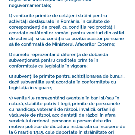
neguvernamentale;
t) veniturile primite de cetățeni străini pentru
activități desfășurate în România, în calitate de
corespondenți de presă, cu condiția reciprocității
acordate cetățenilor români pentru venituri din astfel
de activități și cu condiția ca poziția acestor persoane
să fie confirmată de Ministerul Afacerilor Externe;
ț) sumele reprezentând diferența de dobândă
subvenționată pentru creditele primite în
conformitate cu legislația în vigoare;
u) subvențiile primite pentru achiziționarea de bunuri,
dacă subvențiile sunt acordate în conformitate cu
legislația în vigoare;
v) veniturile reprezentând avantaje în bani și/sau în
natură, stabilite potrivit legii, primite de persoanele
cu handicap, veteranii de război, invalizii, orfanii și
văduvele de război, accidentații de război în afara
serviciului ordonat, persoanele persecutate din
motive politice de dictatura instaurată cu începere de
la 6 martie 1945, cele deportate în străinătate ori