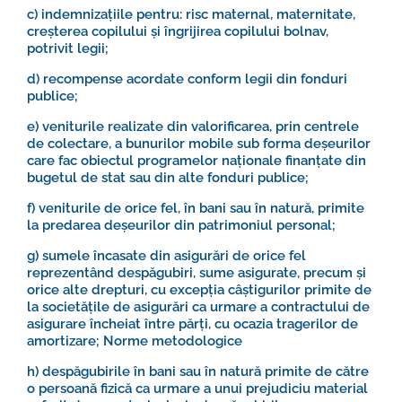
c) indemnizațiile pentru: risc maternal, maternitate,
creșterea copilului și îngrijirea copilului bolnav,
potrivit legii;
d) recompense acordate conform legii din fonduri
publice;
e) veniturile realizate din valorificarea, prin centrele
de colectare, a bunurilor mobile sub forma deșeurilor
care fac obiectul programelor naționale finanțate din
bugetul de stat sau din alte fonduri publice;
f) veniturile de orice fel, în bani sau în natură, primite
la predarea deșeurilor din patrimoniul personal;
g) sumele încasate din asigurări de orice fel
reprezentând despăgubiri, sume asigurate, precum și
orice alte drepturi, cu excepția câștigurilor primite de
la societățile de asigurări ca urmare a contractului de
asigurare încheiat între părți, cu ocazia tragerilor de
amortizare;
Norme metodologice
h) despăgubirile în bani sau în natură primite de către
o persoană fizică ca urmare a unui prejudiciu material