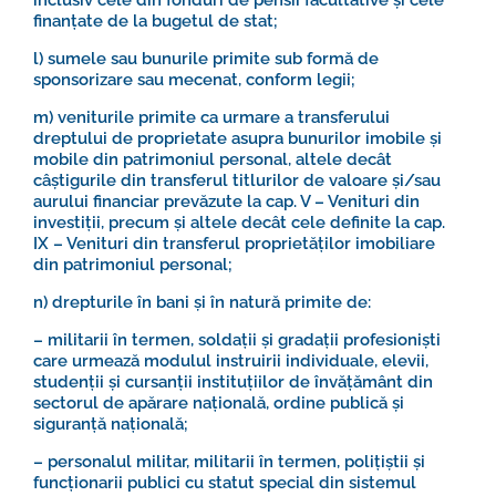
inclusiv cele din fonduri de pensii facultative și cele
finanțate de la bugetul de stat;
l) sumele sau bunurile primite sub formă de
sponsorizare sau mecenat, conform legii;
m) veniturile primite ca urmare a transferului
dreptului de proprietate asupra bunurilor imobile și
mobile din patrimoniul personal, altele decât
câștigurile din transferul titlurilor de valoare și/sau
aurului financiar prevăzute la cap. V – Venituri din
investiții, precum și altele decât cele definite la cap.
IX – Venituri din transferul proprietăților imobiliare
din patrimoniul personal;
n) drepturile în bani și în natură primite de:
– militarii în termen, soldații și gradații profesioniști
care urmează modulul instruirii individuale, elevii,
studenții și cursanții instituțiilor de învățământ din
sectorul de apărare națională, ordine publică și
siguranță națională;
– personalul militar, militarii în termen, polițiștii și
funcționarii publici cu statut special din sistemul