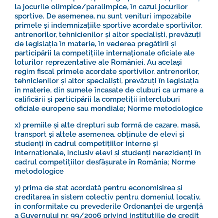
la jocurile olimpice/paralimpice, în cazul jocurilor
sportive. De asemenea, nu sunt venituri impozabile
primele și indemnizațiile sportive acordate sportivilor,
antrenorilor, tehnicienilor și altor specialiști, prevăzuți
de legislația în materie, în vederea pregătirii și
participării la competițiile internaționale oficiale ale
loturilor reprezentative ale României. Au același
regim fiscal primele acordate sportivilor, antrenorilor,
tehnicienilor și altor specialiști, prevăzuți în legislația
în materie, din sumele încasate de cluburi ca urmare a
calificării și participării la competiții intercluburi
oficiale europene sau mondiale;
Norme metodologice
x) premiile și alte drepturi sub formă de cazare, masă,
transport și altele asemenea, obținute de elevi și
studenți în cadrul competițiilor interne și
internaționale, inclusiv elevi și studenți nerezidenți în
cadrul competițiilor desfășurate în România;
Norme
metodologice
y) prima de stat acordată pentru economisirea și
creditarea în sistem colectiv pentru domeniul locativ,
în conformitate cu prevederile Ordonanței de urgență
a Guvernului nr. 99/2006 privind instituțiile de credit