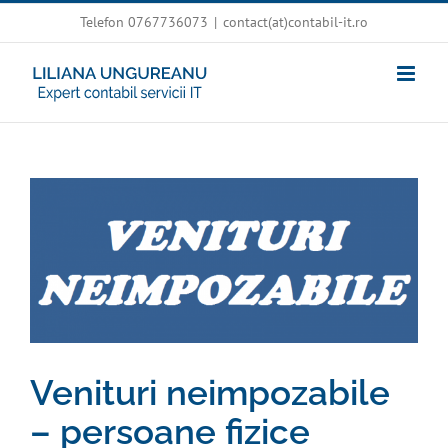
Skip
Telefon 0767736073
|
contact(at)contabil-it.ro
to
content
View
Larger
Image
Venituri neimpozabile
– persoane fizice