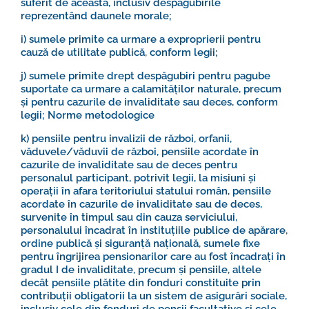
suferit de aceasta, inclusiv despăgubirile
reprezentând daunele morale;
i) sumele primite ca urmare a exproprierii pentru
cauză de utilitate publică, conform legii;
j) sumele primite drept despăgubiri pentru pagube
suportate ca urmare a calamităților naturale, precum
și pentru cazurile de invaliditate sau deces, conform
legii;
Norme metodologice
k) pensiile pentru invalizii de război, orfanii,
văduvele/văduvii de război, pensiile acordate în
cazurile de invaliditate sau de deces pentru
personalul participant, potrivit legii, la misiuni și
operații în afara teritoriului statului român, pensiile
acordate în cazurile de invaliditate sau de deces,
survenite în timpul sau din cauza serviciului,
personalului încadrat în instituțiile publice de apărare,
ordine publică și siguranță națională, sumele fixe
pentru îngrijirea pensionarilor care au fost încadrați în
gradul I de invaliditate, precum și pensiile, altele
decât pensiile plătite din fonduri constituite prin
contribuții obligatorii la un sistem de asigurări sociale,