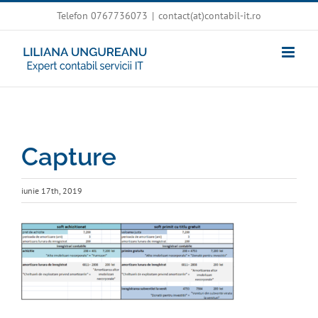
Skip
Telefon 0767736073
|
contact(at)contabil-it.ro
to
content
Capture
iunie 17th, 2019