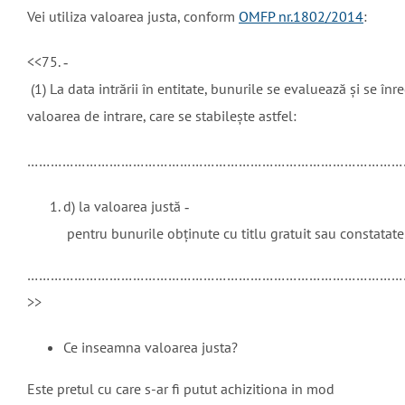
Vei utiliza valoarea justa, conform
OMFP nr.1802/2014
:
<<75. ‐
(1) La data intrării în entitate, bunurile se evaluează şi se înr
valoarea de intrare, care se stabileşte astfel:
……………………………………………………………………………………
d) la valoarea justă ‐
pentru bunurile obținute cu titlu gratuit sau constatate 
……………………………………………………………………………………
>>
Ce inseamna valoarea justa?
Este pretul cu care s-ar fi putut achizitiona in mod