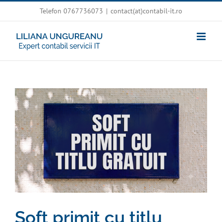
Skip
Telefon 0767736073
|
contact(at)contabil-it.ro
to
content
View
Larger
Image
Soft primit cu titlu