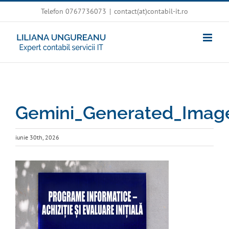
Skip
Telefon 0767736073
|
contact(at)contabil-it.ro
to
content
Gemini_Generated_Image
iunie 30th, 2026