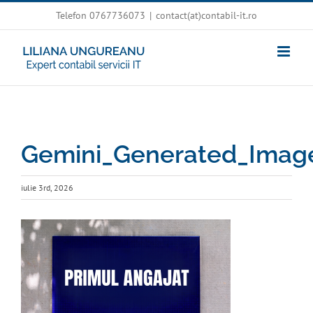
Skip
Telefon 0767736073
|
contact(at)contabil-it.ro
to
content
Gemini_Generated_Imag
iulie 3rd, 2026