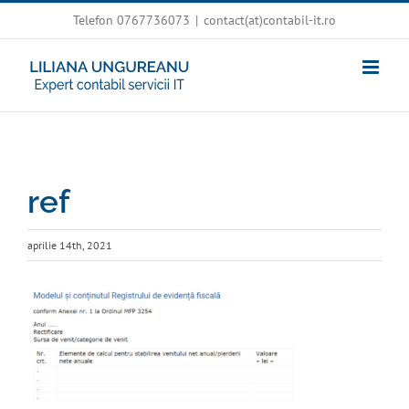
Skip
Telefon 0767736073
|
contact(at)contabil-it.ro
to
content
ref
aprilie 14th, 2021