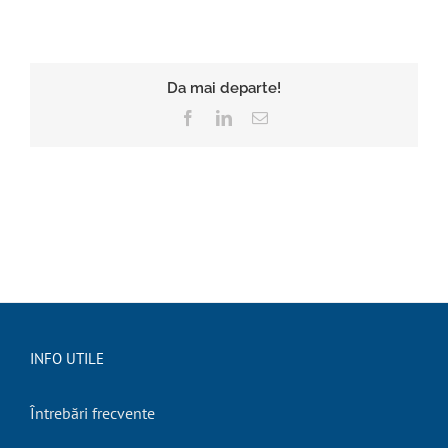
Da mai departe!
Facebook
LinkedIn
E-
mail:
INFO UTILE
Întrebări frecvente