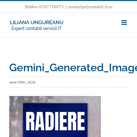
Skip
Telefon 0767736073
|
contact(at)contabil-it.ro
to
content
Gemini_Generated_Imag
iunie 30th, 2026