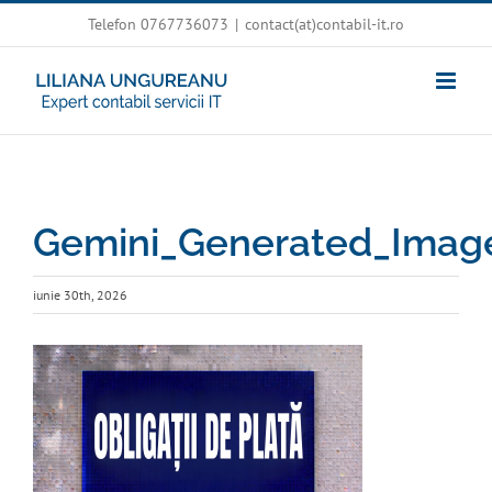
Skip
Telefon 0767736073
|
contact(at)contabil-it.ro
to
content
Gemini_Generated_Imag
iunie 30th, 2026