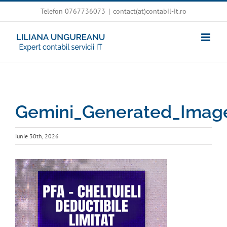
Skip
Telefon 0767736073
|
contact(at)contabil-it.ro
to
content
Gemini_Generated_Imag
iunie 30th, 2026