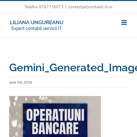
Skip
Telefon 0767736073
|
contact(at)contabil-it.ro
to
content
Gemini_Generated_Imag
iulie 3rd, 2026