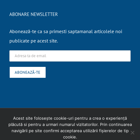
ABONARE NEWSLETTER
Abonează-te ca sa primesti saptamanal articolele noi
publicate pe acest site.
Copyright
2026 Expert Contabil Ungureanu Liliana |
Termeni si conditii
|
Acest site folosește cookie-uri pentru a crea o experiență
plăcută si pentru a urmari numarul vizitatorilor. Prin continuarea
Politica cookies
navigării pe site confirmi acceptarea utilizării fişierelor de tip
cookie.