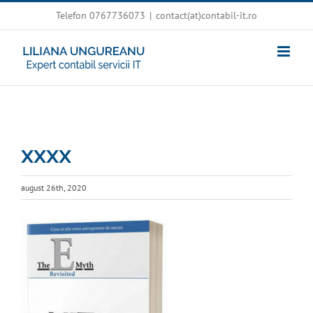
Skip
Telefon 0767736073
|
contact(at)contabil-it.ro
to
content
xxxx
august 26th, 2020