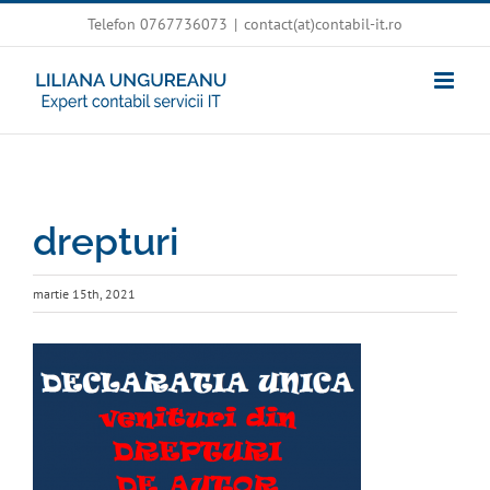
Skip
Telefon 0767736073
|
contact(at)contabil-it.ro
to
content
drepturi
martie 15th, 2021