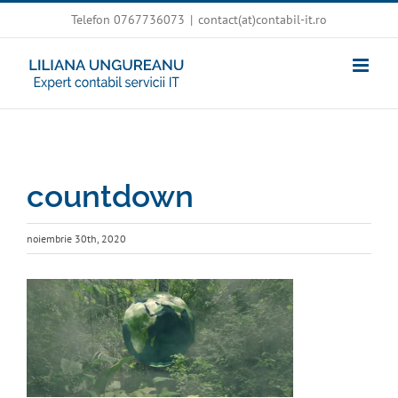
Skip
Telefon 0767736073
|
contact(at)contabil-it.ro
to
content
countdown
noiembrie 30th, 2020