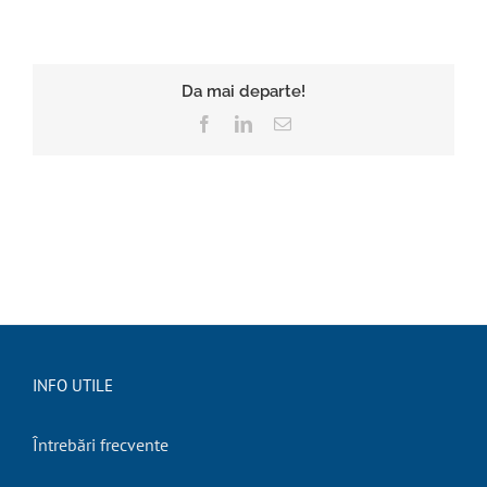
Da mai departe!
Facebook
LinkedIn
E-
mail:
INFO UTILE
Întrebări frecvente