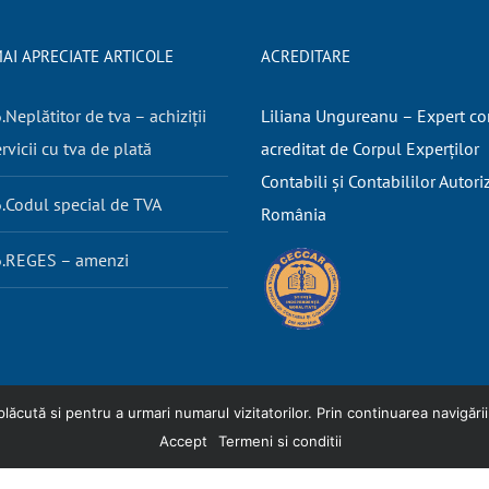
AI APRECIATE ARTICOLE
ACREDITARE
Neplătitor de tva – achiziții
Liliana Ungureanu – Expert co
rvicii cu tva de plată
acreditat de Corpul Experților
Contabili și Contabililor Autori
.Codul special de TVA
România
.REGES – amenzi
cută si pentru a urmari numarul vizitatorilor. Prin continuarea navigării p
Accept
Termeni si conditii
nditii
|
Politica cookies