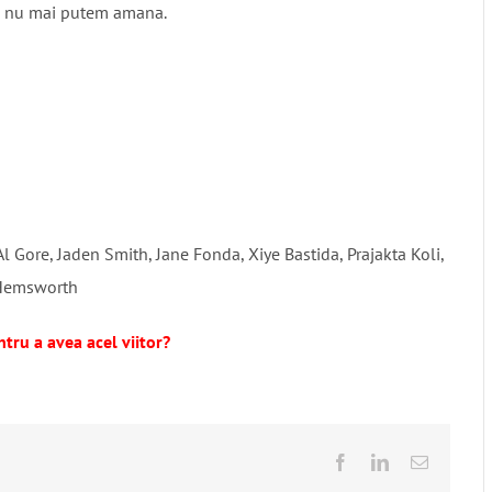
 Si nu mai putem amana.
 Gore, Jaden Smith, Jane Fonda, Xiye Bastida, Prajakta Koli,
 Hemsworth
ntru a avea acel viitor?
Facebook
LinkedIn
E-
mail: