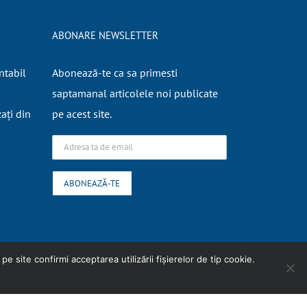
ABONARE NEWSLETTER
ntabil
Abonează-te ca sa primesti
saptamanal articolele noi publicate
zați din
pe acest site.
e site confirmi acceptarea utilizării fişierelor de tip cookie.
Facebook
Skype
LinkedIn
WhatsApp