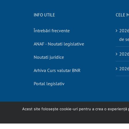
INFO UTILE
CELE M
Întrebări frecvente
2026.
de se
ANAF - Noutati legislative
2026
Noutati juridice
2026
Arhiva Curs valutar BNR
Portal legislativ
Acest site folosește cookie-uri pentru a crea o experiență plă
Copyright
2026 Expert Contabil Ungureanu Liliana |
Termeni si co