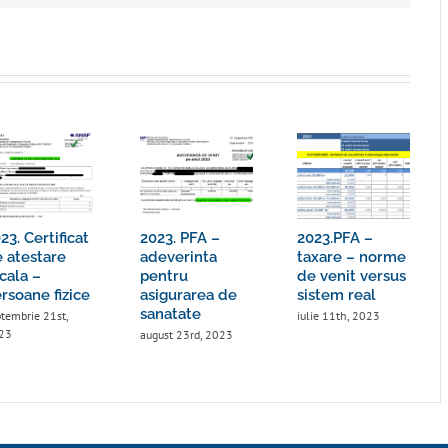
23. Certificat
2023. PFA –
2023.PFA –
 atestare
adeverinta
taxare – norme
scala –
pentru
de venit versus
rsoane fizice
asigurarea de
sistem real
sanatate
tembrie 21st,
iulie 11th, 2023
23
august 23rd, 2023