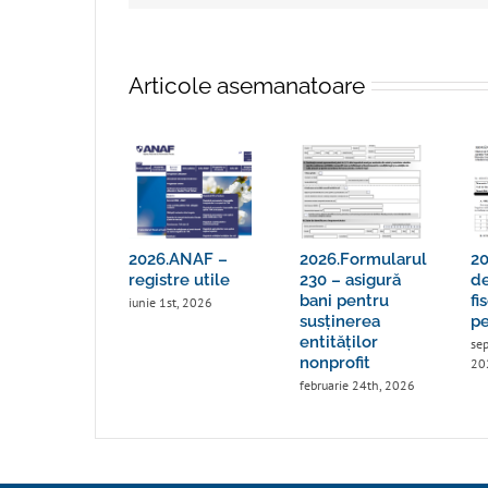
Articole asemanatoare
2026.ANAF –
2026.Formularul
20
registre utile
230 – asigură
de
bani pentru
fi
iunie 1st, 2026
susținerea
pe
entităților
sep
nonprofit
20
februarie 24th, 2026