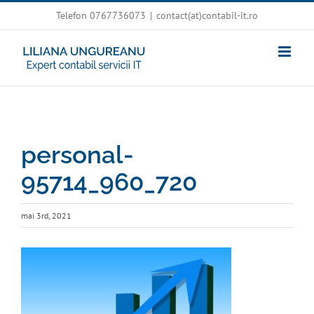
Skip
Telefon 0767736073
|
contact(at)contabil-it.ro
to
content
personal-
95714_960_720
mai 3rd, 2021