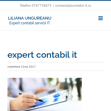
Skip
Telefon 0767736073
|
contact(at)contabil-it.ro
to
content
expert contabil it
noiembrie 22nd, 2017