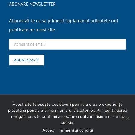
ABONARE NEWSLETTER
Abonează-te ca sa primesti saptamanal articolele noi
publicate pe acest site.
Copyright
2026 Expert Contabil Ungureanu Liliana |
Termeni si conditii
|
Acest site folosește cookie-uri pentru a crea o experiență
plăcută si pentru a urmari numarul vizitatorilor. Prin continuarea
Politica cookies
navigării pe site confirmi acceptarea utilizării fişierelor de tip
cookie.
Facebook
Skype
LinkedIn
WhatsApp
Accept
Termeni si conditii