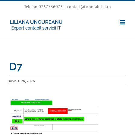
Skip
Telefon 0767736073
|
contact(at)contabil-it.ro
to
content
D7
iunie 10th, 2026