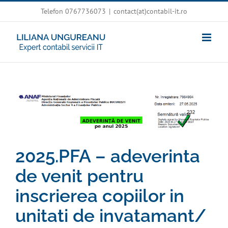
Skip
Telefon 0767736073
|
contact(at)contabil-it.ro
to
content
View
Larger
Image
2025.PFA – adeverinta
de venit pentru
inscrierea copiilor in
unitati de invatamant/