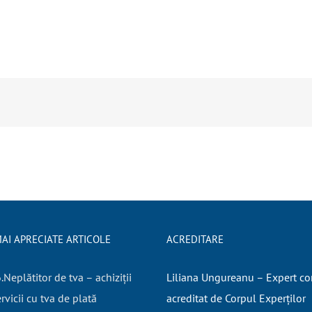
AI APRECIATE ARTICOLE
ACREDITARE
Neplătitor de tva – achiziții
Liliana Ungureanu – Expert co
rvicii cu tva de plată
acreditat de Corpul Experților