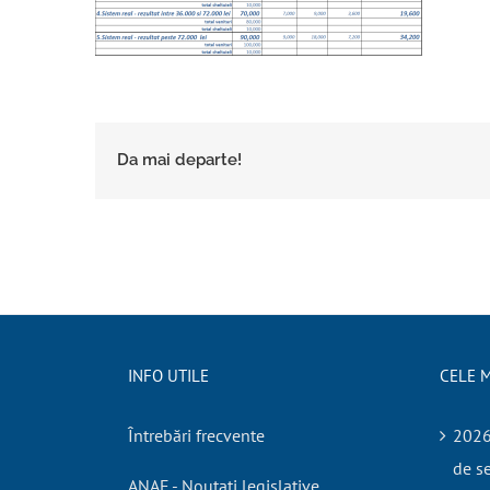
Da mai departe!
INFO UTILE
CELE M
Întrebări frecvente
2026.
de se
ANAF - Noutati legislative