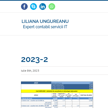
Skip
Facebook
Skype
LinkedIn
WhatsApp
to
content
2023-2
iulie 8th, 2023