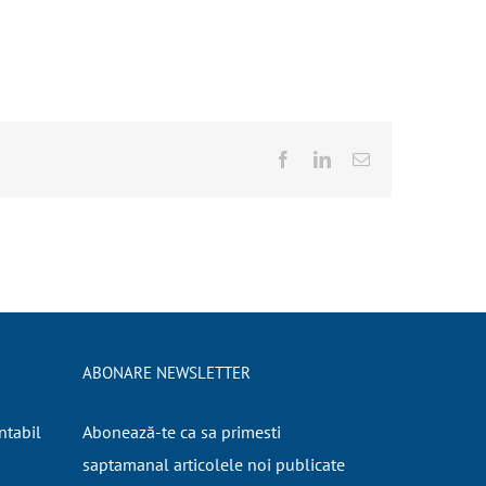
Facebook
LinkedIn
E-
mail:
ABONARE NEWSLETTER
ntabil
Abonează-te ca sa primesti
saptamanal articolele noi publicate