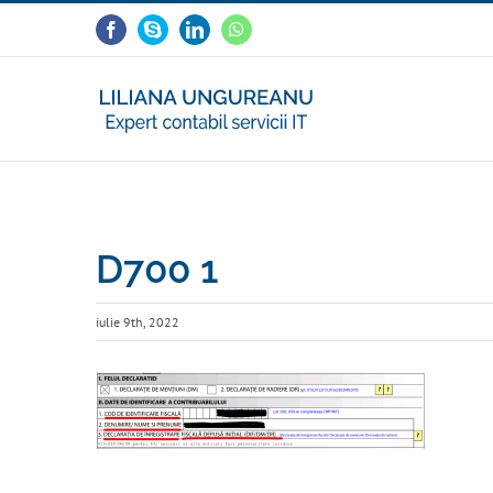
Skip
Facebook
Skype
LinkedIn
WhatsApp
to
content
D700 1
iulie 9th, 2022