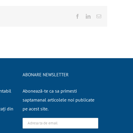
Facebook
LinkedIn
E-
mail:
ABONARE NEWSLETTER
ntabil
Abonează-te ca sa primesti
saptamanal articolele noi publicate
zați din
pe acest site.