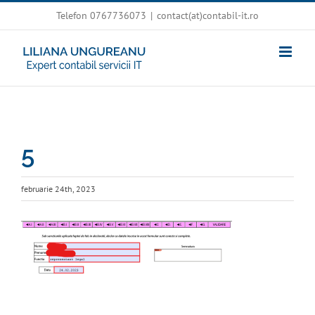
Skip
Telefon 0767736073
|
contact(at)contabil-it.ro
to
content
5
februarie 24th, 2023