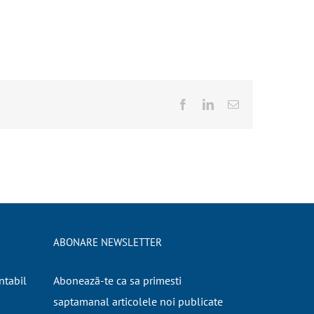
Facebook
LinkedIn
E-
mail:
ABONARE NEWSLETTER
ntabil
Abonează-te ca sa primesti
saptamanal articolele noi publicate