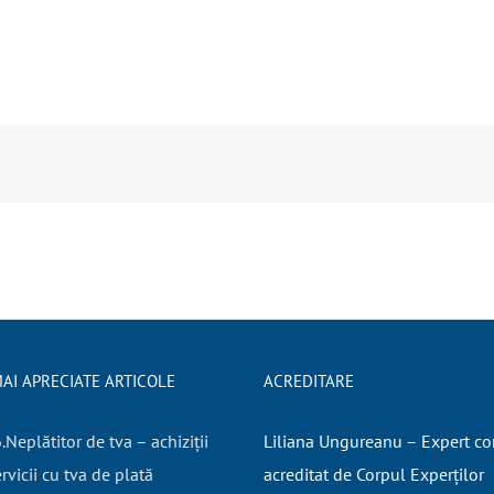
AI APRECIATE ARTICOLE
ACREDITARE
Neplătitor de tva – achiziții
Liliana Ungureanu – Expert co
rvicii cu tva de plată
acreditat de Corpul Experților