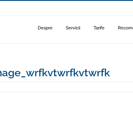
Despre
Servicii
Tarife
Recoma
age_wrfkvtwrfkvtwrfk