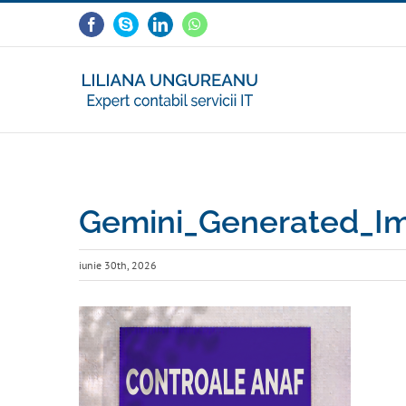
Skip
Facebook
Skype
LinkedIn
WhatsApp
to
content
Gemini_Generated_Im
iunie 30th, 2026