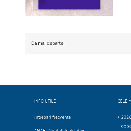
Da mai departe!
INFO UTILE
CELE M
Întrebări frecvente
2026.
de se
ANAF - Noutati legislative