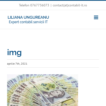
Skip
Telefon 0767736073
|
contact(at)contabil-it.ro
to
content
img
aprilie 7th, 2021